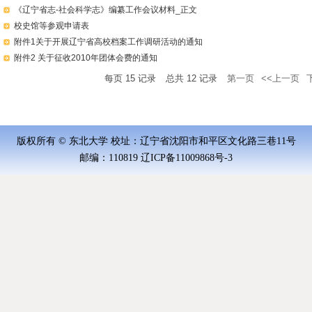
《辽宁省志-社会科学志》编纂工作会议材料_正文
校史馆等参观申请表
附件1关于开展辽宁省高校档案工作调研活动的通知
附件2 关于征收2010年团体会费的通知
每页
15
记录
总共
12
记录
第一页
<<上一页
版权所有 © 东北大学 校址：辽宁省沈阳市和平区文化路三巷11号
邮编：110819 辽ICP备11009868号-3